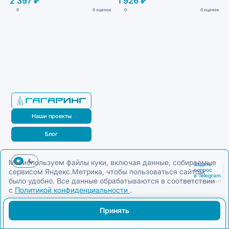
2 397 ₽
1 926 ₽
0
0 оценок
0
0 оценок
Наши проекты
Блог
Мы используем файлы куки, включая данные, собираемые
Задать
сервисом Яндекс.Метрика, чтобы пользоваться сайтом
вопрос
в Telegram
было удобно. Все данные обрабатываются в соответствии
с
Политикой конфиденциальности
.
Принять