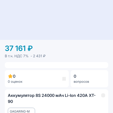
37 161 ₽
В т.ч. НДС
7%
- 2 431 ₽
0
0
0 оценок
вопросов
Аккумулятор 8S 24000 мАч Li-Ion 420A XT-
90
GAGARING-M