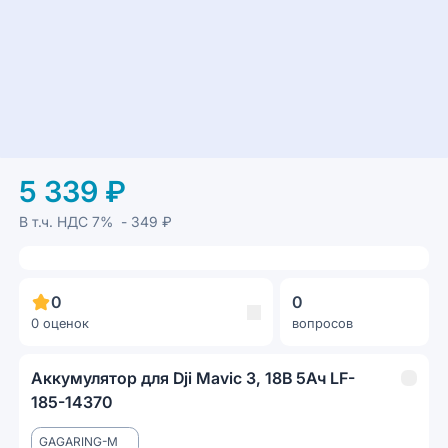
5 339 ₽
В т.ч. НДС
7%
- 349 ₽
0
0
0 оценок
вопросов
Аккумулятор для Dji Mavic 3, 18В 5Ач LF-
185-14370
GAGARING-M