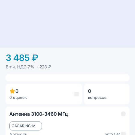
3 485 ₽
В т.ч. НДС
7%
- 228 ₽
0
0
0 оценок
вопросов
Антенна 3100-3460 МГц
GAGARING-M
Артикул:
ant3134