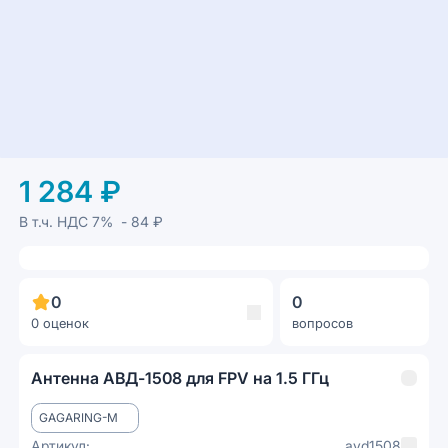
1 284 ₽
В т.ч. НДС
7%
- 84 ₽
0
0
0 оценок
вопросов
Антенна АВД-1508 для FPV на 1.5 ГГц
GAGARING-M
Артикул:
avd1508