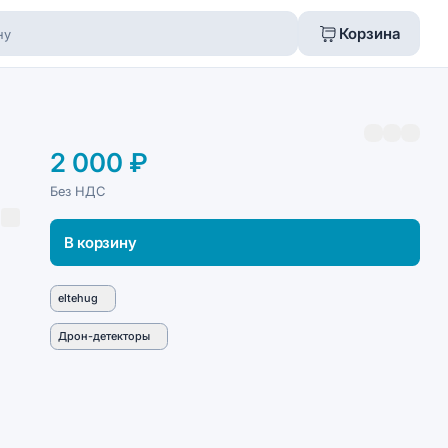
Корзина
2 000 ₽
Без НДС
5
В корзину
eltehug
Дрон-детекторы