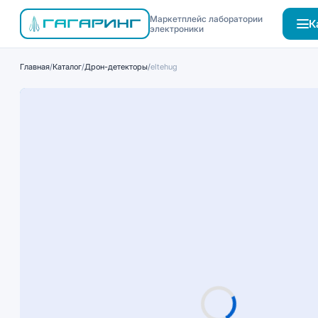
Маркетплейс лаборатории
К
электроники
Главная
/
Каталог
/
Дрон-детекторы
/
eltehug