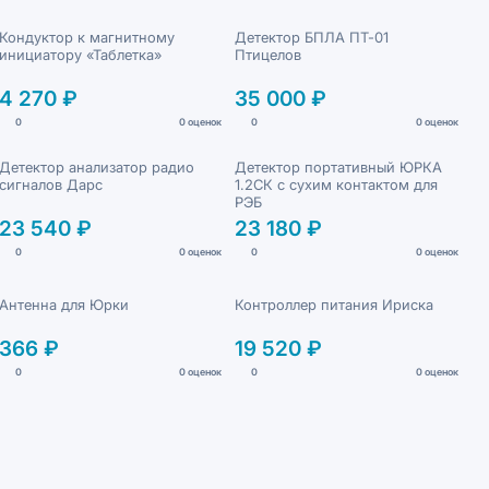
Кондуктор к магнитному
Детектор БПЛА ПТ-01
инициатору «Таблетка»
Птицелов
4 270 ₽
35 000 ₽
0
0 оценок
0
0 оценок
Детектор анализатор радио
Детектор портативный ЮРКА
сигналов Дарс
1.2СК с сухим контактом для
РЭБ
23 540 ₽
23 180 ₽
0
0 оценок
0
0 оценок
Антенна для Юрки
Контроллер питания Ириска
366 ₽
19 520 ₽
0
0 оценок
0
0 оценок