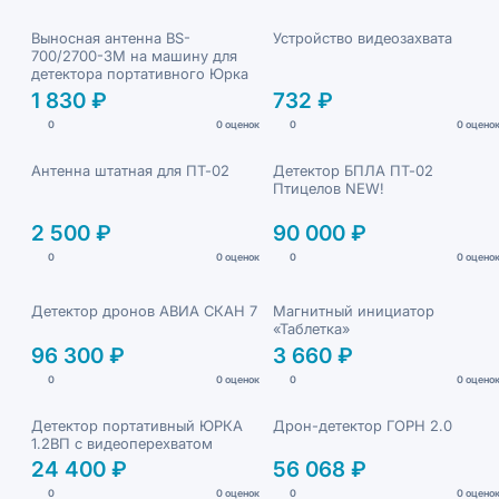
Выносная антенна BS-
Устройство видеозахвата
700/2700-3M на машину для
детектора портативного Юрка
1 830 ₽
732 ₽
0
0 оценок
0
0 оцено
Антенна штатная для ПТ-02
Детектор БПЛА ПТ-02
Птицелов NEW!
2 500 ₽
90 000 ₽
0
0 оценок
0
0 оцено
Детектор дронов АВИА СКАН 7
Магнитный инициатор
«Таблетка»
96 300 ₽
3 660 ₽
0
0 оценок
0
0 оцено
Детектор портативный ЮРКА
Дрон-детектор ГОРН 2.0
1.2ВП с видеоперехватом
24 400 ₽
56 068 ₽
0
0 оценок
0
0 оцено