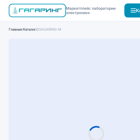
Маркетплейс лаборатории
К
электроники
Главная
/
Каталог
/
/
GAGARING-M