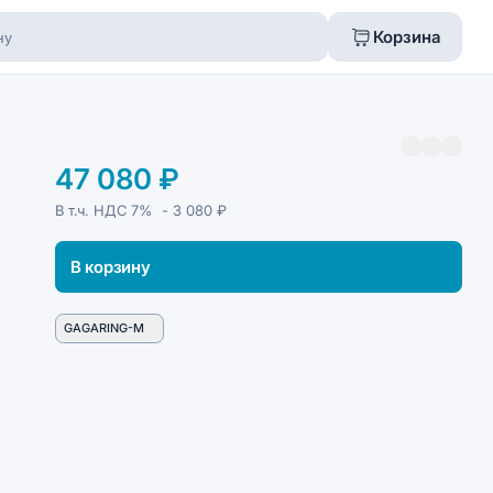
Корзина
47 080 ₽
В т.ч. НДС
7%
- 3 080 ₽
В корзину
GAGARING-M