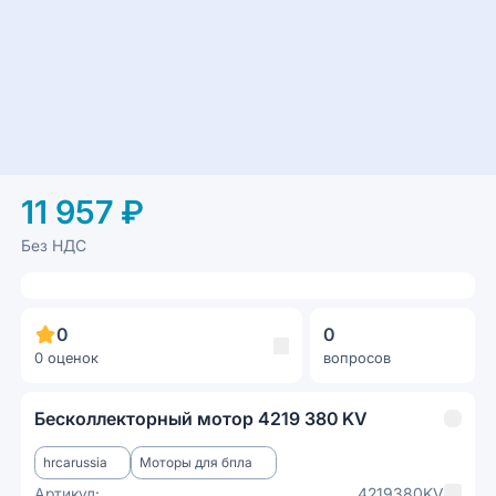
11 957 ₽
Без НДС
0
0
0 оценок
вопросов
Бесколлекторный мотор 4219 380 KV
hrcarussia
Моторы для бпла
Артикул:
4219380KV