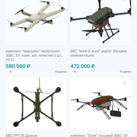
комплекс "Шершень" мониторинг
БВС "МАК-8 агро" аналог (базовая
(БВС, ЗУ, комп. зап. лопастей 2 шт.,
комплектация)
НСУ)
580 560 ₽
472 000 ₽
0
0 оценок
0
0 оценок
БВС FPV 10 Дракон
комплекс "Гром" грузовой (БВС, ЗУ,