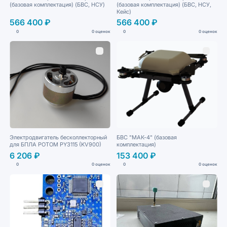
(базовая комплектация) (БВС, НСУ)
(базовая комплектация) (БВС, НСУ,
Кейс)
566 400 ₽
566 400 ₽
0
0 оценок
0
0 оценок
Электродвигатель бесколлекторный
БВС "МАК-4" (базовая
для БПЛА PОTOM PY3115 (KV900)
комплектация)
6 206 ₽
153 400 ₽
0
0 оценок
0
0 оценок