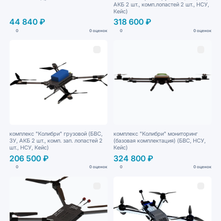
АКБ 2 шт., комп.лопастей 2 шт., НСУ,
Кейс)
44 840 ₽
318 600 ₽
0
0 оценок
0
0 оценок
комплекс "Колибри" грузовой (БВС,
комплекс "Колибри" мониторинг
ЗУ, АКБ 2 шт., комп. зап. лопастей 2
(базовая комплектация) (БВС, НСУ,
шт., НСУ, Кейс)
Кейс)
206 500 ₽
324 800 ₽
0
0 оценок
0
0 оценок