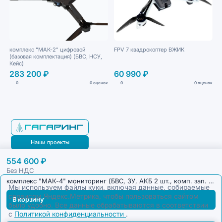
комплекс "МАК-2" цифровой
FPV 7 квадрокоптер ВЖИК
(базовая комплектация) (БВС, НСУ,
Кейс)
283 200 ₽
60 990 ₽
0
0 оценок
0
0 оценок
Наши проекты
554 600 ₽
Блог
Без НДС
комплекс "МАК-4" мониторинг (БВС, ЗУ, АКБ 2 шт., комп. зап. лопастей 2 шт., НСУ, Кейс)
Мы используем файлы куки, включая данные, собираемые
сервисом Яндекс.Метрика, чтобы пользоваться сайтом
В корзину
было удобно. Все данные обрабатываются в соответствии
с
Политикой конфиденциальности
.