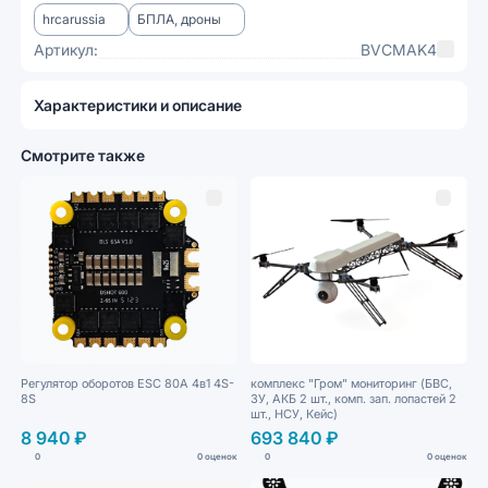
hrcarussia
БПЛА, дроны
Артикул:
BVCMAK4
Характеристики и описание
Смотрите также
Регулятор оборотов ESC 80A 4в1 4S-
комплекс "Гром" мониторинг (БВС,
8S
ЗУ, АКБ 2 шт., комп. зап. лопастей 2
шт., НСУ, Кейс)
8 940 ₽
693 840 ₽
0
0 оценок
0
0 оценок