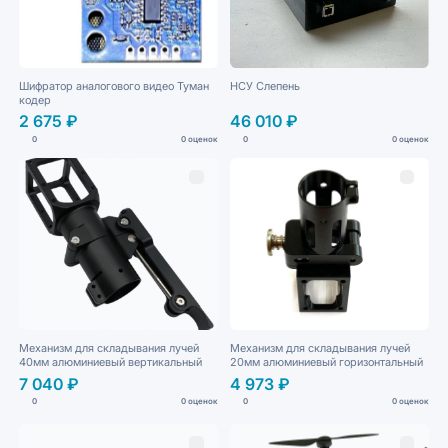
Шифратор аналогового видео Туман
НСУ Слепень
кодер
2 675 ₽
46 010 ₽
0
0 оценок
0
0 оценок
Механизм для складывания лучей
Механизм для складывания лучей
40мм алюминиевый вертикальный
20мм алюминиевый горизонтальный
7 040 ₽
4 973 ₽
0
0 оценок
0
0 оценок