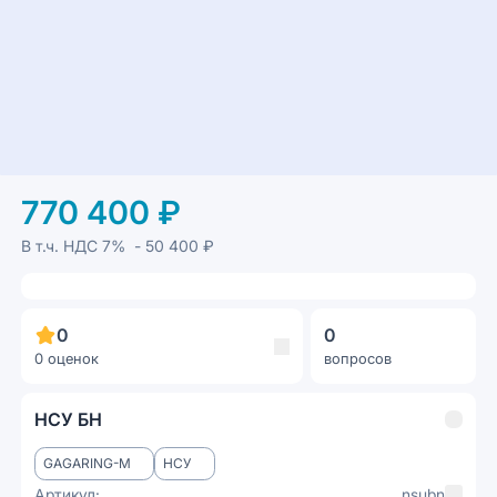
770 400 ₽
В т.ч. НДС
7%
- 50 400 ₽
0
0
0 оценок
вопросов
НСУ БН
GAGARING-M
НСУ
Артикул:
nsubn