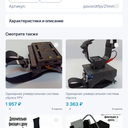
Артикул:
povorotfpv21mm
Характеристики и описание
Смотрите также
Одинарная универсальная система
Одинарная универсальная система
сброса FPV
сброса
1 957 ₽
3 363 ₽
0
0 оценок
0
0 оценок