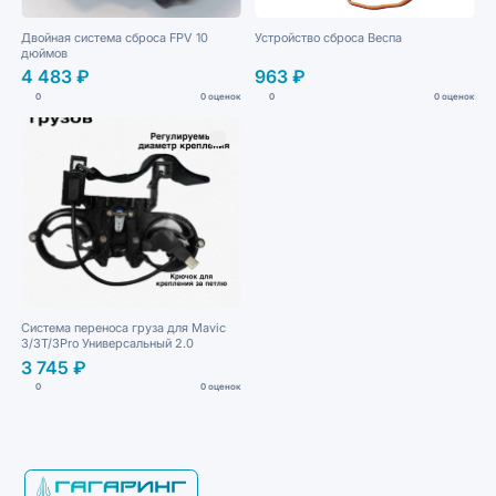
Двойная система сброса FPV 10
Устройство сброса Веспа
дюймов
4 483 ₽
963 ₽
0
0 оценок
0
0 оценок
Система переноса груза для Mavic
3/3T/3Pro Универсальный 2.0
3 745 ₽
0
0 оценок