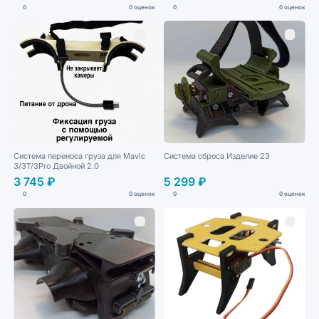
0
0 оценок
0
0 оценок
Система переноса груза для Mavic
Система сброса Изделие 23
3/3T/3Pro Двойной 2.0
3 745 ₽
5 299 ₽
0
0 оценок
0
0 оценок