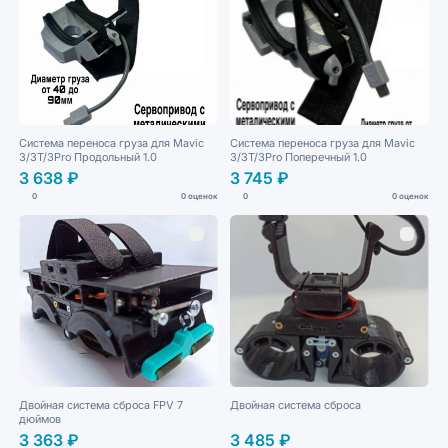
Система переноса груза для Mavic
Система переноса груза для Mavic
3/3T/3Pro Продольный 1.0
3/3T/3Pro Поперечный 1.0
3 638 ₽
3 745 ₽
0
0 оценок
0
0 оценок
Двойная система сброса FPV 7
Двойная система сброса
дюймов
3 363 ₽
3 485 ₽