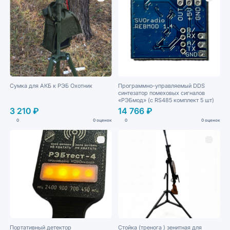
Сумка для АКБ к РЭБ Охотник
Программно-управляемый DDS
синтезатор помеховых сигналов
«РЭБмод» (с RS485 комплект 5 шт)
3 210 ₽
14 766 ₽
0
0 оценок
0
0 оценок
Портативный детектор
Стойка (тренога ) зенитная для