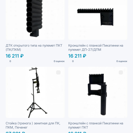
ДТК открытого типа на пулемет ПКТ
Кронштейн с планкой Пикатинни на
(ПК/ПКМ)
пулемет ДП-27/ДПМ
16 211 ₽
16 211 ₽
0
0 оценок
0
0 оценок
Стойка (тренога ) зенитная для ПК,
Кронштейн с планкой Пикатинни на
ПКМ, Печенег
пулемет ПКТ