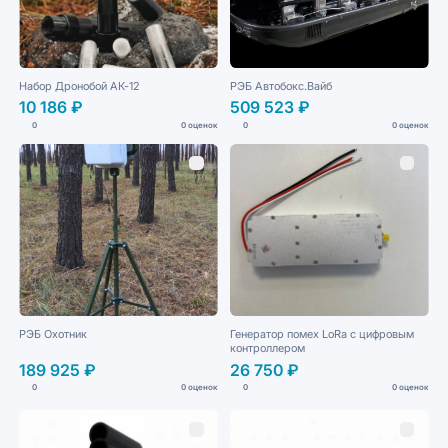
Набор Дронобой АК-12
РЭБ Автобокс.Вайб
10 186 ₽
509 523 ₽
0
0 оценок
0
0 оценок
РЭБ Охотник
Генератор помех LoRa с цифровым
контроллером
189 925 ₽
26 750 ₽
0
0 оценок
0
0 оценок