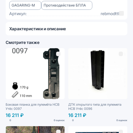
GAGARING-M
Противодействие БПЛА
Артикул:
rebmodttl
Характеристики и описание
Смотрите также
Боковая планка для пулемёта НСВ
ДТК открытого типа для пулемета
Утёс 0097
НСВ Утёс 0096
16 211 ₽
16 211 ₽
0
0 оценок
0
0 оценок