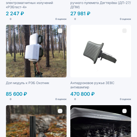
электромагнитных излучений
ручного пулемета Дегтярёва (ДП-27/
«РЭБтест-4»
ДПМ)
2 247 ₽
27 981 ₽
0
0 оценок
0
0 оценок
Доп модуль к РЭБ Охотник
Антидроновое ружье ЗЕВС
антивампир
85 600 ₽
470 800 ₽
0
0 оценок
0
0 оценок