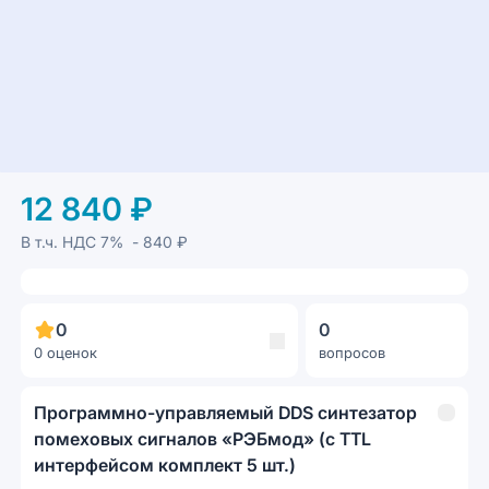
12 840 ₽
В т.ч. НДС
7%
- 840 ₽
0
0
0 оценок
вопросов
Программно-управляемый DDS синтезатор
помеховых сигналов «РЭБмод» (с TTL
интерфейсом комплект 5 шт.)