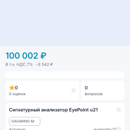
100 002 ₽
В т.ч. НДС
7%
- 6 542 ₽
0
0
0 оценок
вопросов
Сигнатурный анализатор EyePoint u21
GAGARING-M
Артикул:
eyepointu21