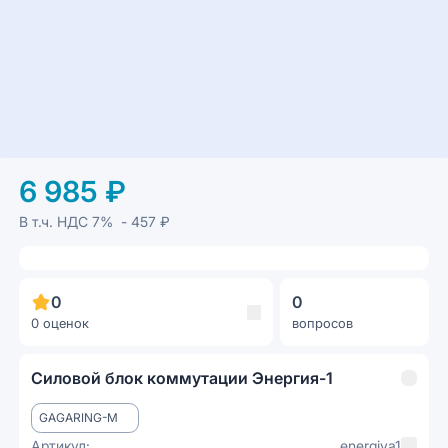
6 985 ₽
В т.ч. НДС
7%
- 457 ₽
0
0
0 оценок
вопросов
Силовой блок коммутации Энергия-1
GAGARING-M
Артикул:
energiya1