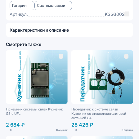
Гагаринг
Системы связи
Артикул:
KSG3002
Характеристики и описание
Смотрите также
Приёмник системы связи Кузнечик
Передатчик к системе связи
G3 с UFL
Кузнечик со стеклотекстолитовой
антенной G4
2 684 ₽
28 426 ₽
0
0 оценок
0
0 оценок