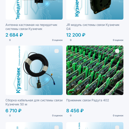
Антенна кастомная на передатчик
JR модуль системы связи Кузнечик
системы связи Кузнечик
G4
2 684 ₽
12 200 ₽
0
0 оценок
0
0 оценок
Сборка кабельная для системы связи
Приемник связи Радуга 402
Кузнечик 50 м
6 710 ₽
8 456 ₽
0
0 оценок
0
0 оценок