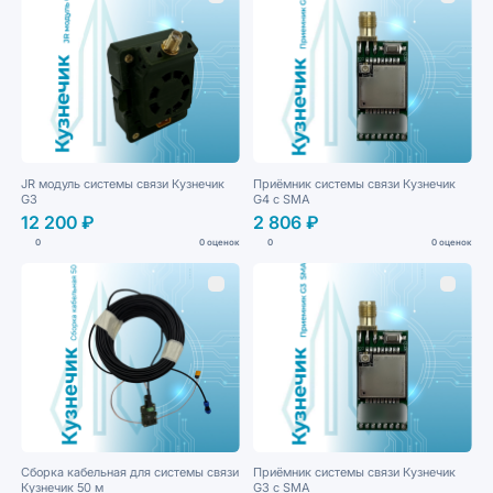
JR модуль системы связи Кузнечик
Приёмник системы связи Кузнечик
G3
G4 с SMA
12 200 ₽
2 806 ₽
0
0 оценок
0
0 оценок
отгрузка по письму
Сборка кабельная для системы связи
Приёмник системы связи Кузнечик
Кузнечик 50 м
G3 с SMA