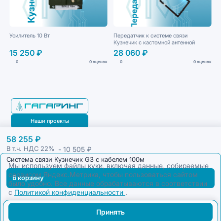
Усилитель 10 Вт
Передатчик к системе связи
Кузнечик с кастомной антенной
15 250 ₽
28 060 ₽
0
0 оценок
0
0 оценок
Наши проекты
58 255 ₽
Блог
- 10 505 ₽
В т.ч. НДС
22%
Система связи Кузнечик G3 с кабелем 100м
Мы используем файлы куки, включая данные, собираемые
сервисом Яндекс.Метрика, чтобы пользоваться сайтом
В корзину
было удобно. Все данные обрабатываются в соответствии
с
Политикой конфиденциальности
.
Принять