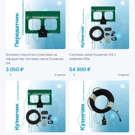
Антенна стеклотекстолитовая на
Система связи Кузнечик G4 с
передатчик системы связи Кузнечик
кабелем 50м
G4
3 050 ₽
54 900 ₽
0
0 оценок
0
0 оценок