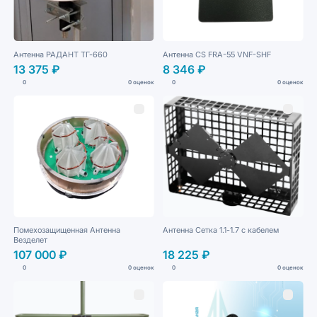
Антенна РАДАНТ ТГ-660
Антенна CS FRA-55 VNF-SHF
13 375 ₽
8 346 ₽
0
0 оценок
0
0 оценок
Помехозащищенная Антенна
Антенна Сетка 1.1-1.7 с кабелем
Везделет
107 000 ₽
18 225 ₽
0
0 оценок
0
0 оценок