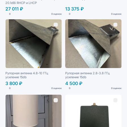
20.1dBi RHCP и LHCP
27 011 ₽
13 375 ₽
0
0 оценок
0
0 оценок
Рупорная антенна 4.8-10 ГГц
Рупорная антенна 2.8-3.8 ГГц
усиление 15db
усиление 15db
3 800 ₽
4 500 ₽
0
0 оценок
0
0 оценок