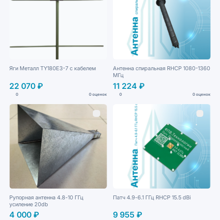
Яги Металл TY180E3-7 с кабелем
Антенна спиральная RHCP 1080-1360
МГц
22 070 ₽
11 224 ₽
0
0 оценок
0
0 оценок
Рупорная антенна 4.8-10 ГГц
Патч 4.9-6.1 ГГц RHCP 15.5 dBi
усиление 20db
4 000 ₽
9 955 ₽