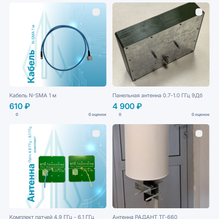
Кабель N-SMA 1 м
Панельная антенна 0.7-1.0 ГГц 9Дб
610 ₽
4 900 ₽
0
0 оценок
0
0 оценок
Комплект патчей 4.9 ГГц - 6.1 ГГц
Антенна РАДАНТ ТГ-660