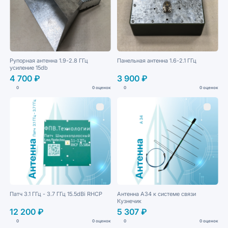
Рупорная антенна 1.9-2.8 ГГц
Панельная антенна 1.6-2.1 ГГц
усиление 15db
4 700 ₽
3 900 ₽
0
0 оценок
0
0 оценок
Патч 3.1 ГГц - 3.7 ГГц 15.5dBi RHCP
Антенна А34 к системе связи
Кузнечик
12 200 ₽
5 307 ₽
0
0 оценок
0
0 оценок