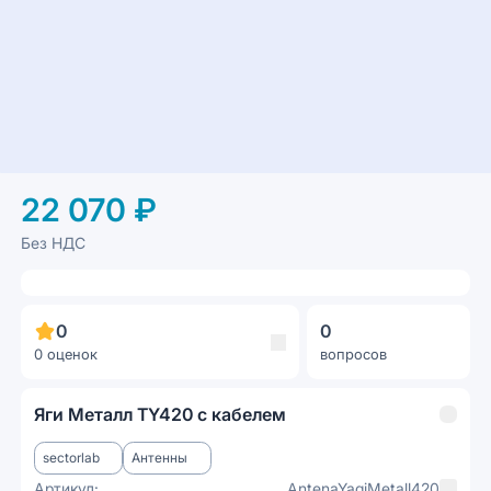
22 070 ₽
Без НДС
0
0
0 оценок
вопросов
Яги Металл TY420 с кабелем
sectorlab
Антенны
Артикул:
AntenaYagiMetall420