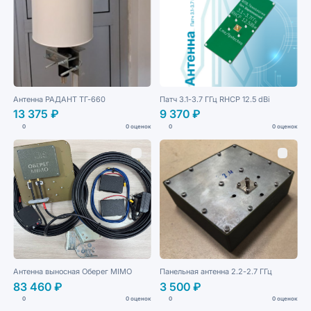
Антенна РАДАНТ ТГ-660
Патч 3.1-3.7 ГГц RHCP 12.5 dBi
13 375 ₽
9 370 ₽
0
0 оценок
0
0 оценок
Антенна выносная Оберег МIМО
Панельная антенна 2.2-2.7 ГГц
83 460 ₽
3 500 ₽
0
0 оценок
0
0 оценок