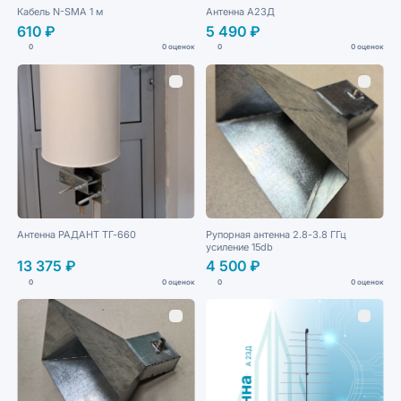
Кабель N-SMA 1 м
Антенна А23Д
610 ₽
5 490 ₽
0
0 оценок
0
0 оценок
Антенна РАДАНТ ТГ-660
Рупорная антенна 2.8-3.8 ГГц
усиление 15db
13 375 ₽
4 500 ₽
0
0 оценок
0
0 оценок