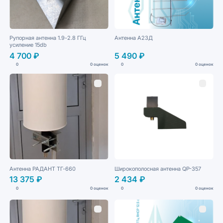
Рупорная антенна 1.9-2.8 ГГц
Антенна А23Д
усиление 15db
4 700 ₽
5 490 ₽
0
0 оценок
0
0 оценок
Антенна РАДАНТ ТГ-660
Широкополосная антенна QP-357
13 375 ₽
2 434 ₽
0
0 оценок
0
0 оценок