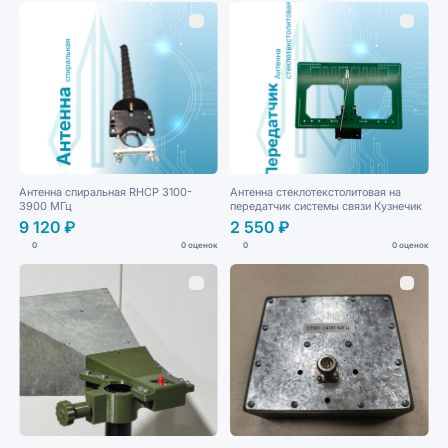
Антенна спиральная RHCP 3100-
Антенна стеклотекстолитовая на
3900 МГц
передатчик системы связи Кузнечик
9 120 ₽
2 550 ₽
0
0 оценок
0
0 оценок