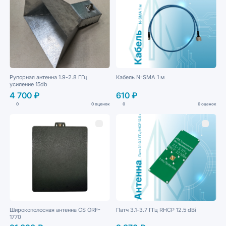
Рупорная антенна 1.9-2.8 ГГц
Кабель N-SMA 1 м
усиление 15db
4 700 ₽
610 ₽
0
0 оценок
0
0 оценок
Широкополосная антенна CS ORF-
Патч 3.1-3.7 ГГц RHCP 12.5 dBi
1770