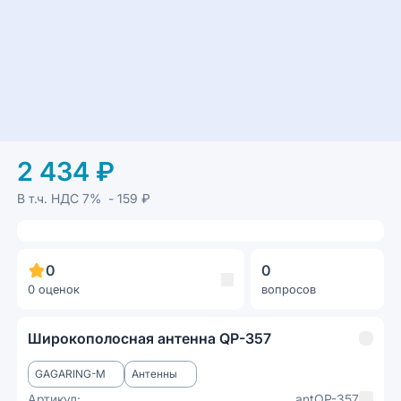
2 434 ₽
В т.ч. НДС
7%
- 159 ₽
0
0
0 оценок
вопросов
Широкополосная антенна QP-357
GAGARING-M
Антенны
Артикул:
antQP-357