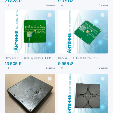
21 828 ₽
9 370 ₽
0
0 оценок
0
0 оценок
Патч 4.9 ГГц - 6.1 ГГц 20.1dBi LHCP
Патч 4.9-6.1 ГГц RHCP 15.5 dBi
13 505 ₽
9 955 ₽
0
0 оценок
0
0 оценок