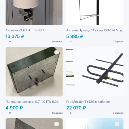
Антенна РАДАНТ ТГ-660
Антенна Триада 1492 на 136-174 МГц
13 375 ₽
5 885 ₽
0
0 оценок
0
0 оценок
Панельная антенна 0.7-1.0 ГГц 9Дб
Яги Металл TY420 с кабелем
4 900 ₽
22 070 ₽
0
0 оценок
0
0 оценок