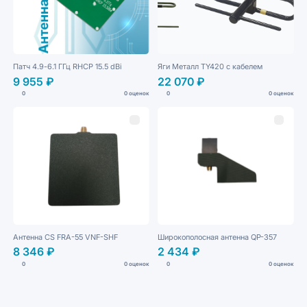
Патч 4.9-6.1 ГГц RHCP 15.5 dBi
Яги Металл TY420 с кабелем
9 955 ₽
22 070 ₽
0
0 оценок
0
0 оценок
Антенна CS FRA-55 VNF-SHF
Широкополосная антенна QP-357
8 346 ₽
2 434 ₽
0
0 оценок
0
0 оценок