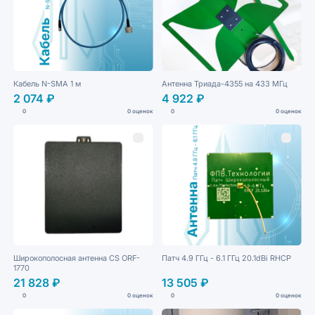
Кабель N-SMA 1 м
Антенна Триада-4355 на 433 МГц
2 074 ₽
4 922 ₽
0
0 оценок
0
0 оценок
Широкополосная антенна CS ORF-
Патч 4.9 ГГц - 6.1 ГГц 20.1dBi RHCP
1770
21 828 ₽
13 505 ₽
0
0 оценок
0
0 оценок