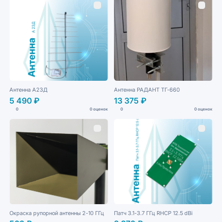
Антенна А23Д
Антенна РАДАНТ ТГ-660
5 490 ₽
13 375 ₽
0
0 оценок
0
0 оценок
Окраска рупорной антенны 2-10 ГГц
Патч 3.1-3.7 ГГц RHCP 12.5 dBi