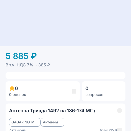
5 885 ₽
В т.ч. НДС
7%
- 385 ₽
0
0
0 оценок
вопросов
Антенна Триада 1492 на 136-174 МГц
GAGARING-M
Антенны
Артикул:
triada136