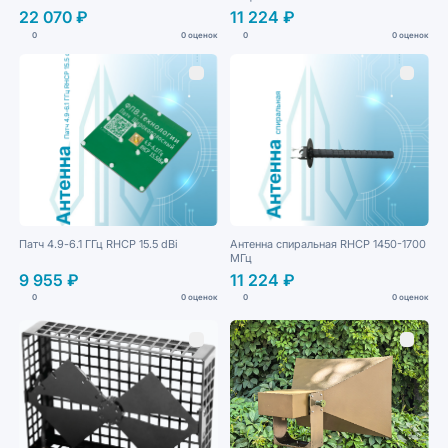
22 070 ₽
11 224 ₽
0
0 оценок
0
0 оценок
Патч 4.9-6.1 ГГц RHCP 15.5 dBi
Антенна спиральная RHCP 1450-1700
МГц
9 955 ₽
11 224 ₽
0
0 оценок
0
0 оценок