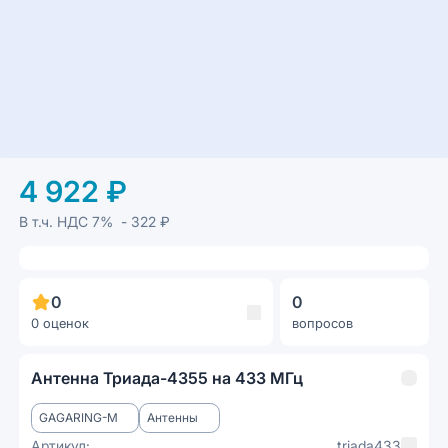
4 922 ₽
В т.ч. НДС
7%
- 322 ₽
0
0
0 оценок
вопросов
Антенна Триада-4355 на 433 МГц
GAGARING-M
Антенны
Артикул:
triada433