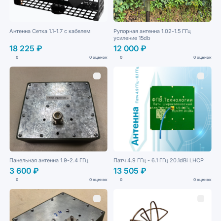
Антенна Сетка 1.1-1.7 с кабелем
Рупорная антенна 1.02-1.5 ГГц
усиление 15db
18 225 ₽
12 000 ₽
0
0 оценок
0
0 оценок
Панельная антенна 1.9-2.4 ГГц
Патч 4.9 ГГц - 6.1 ГГц 20.1dBi LHCP
3 600 ₽
13 505 ₽
0
0 оценок
0
0 оценок