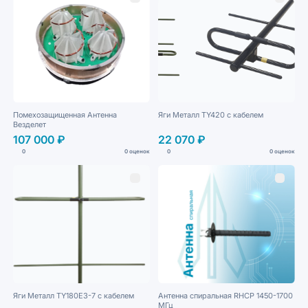
Помехозащищенная Антенна
Яги Металл TY420 с кабелем
Везделет
107 000 ₽
22 070 ₽
0
0 оценок
0
0 оценок
Яги Металл TY180E3-7 с кабелем
Антенна спиральная RHCP 1450-1700
МГц