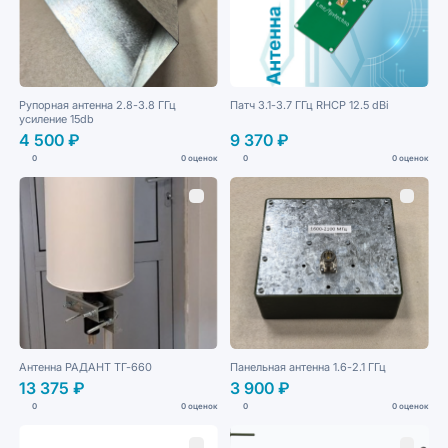
Рупорная антенна 2.8-3.8 ГГц
Патч 3.1-3.7 ГГц RHCP 12.5 dBi
усиление 15db
4 500 ₽
9 370 ₽
0
0 оценок
0
0 оценок
Антенна РАДАНТ ТГ-660
Панельная антенна 1.6-2.1 ГГц
13 375 ₽
3 900 ₽
0
0 оценок
0
0 оценок