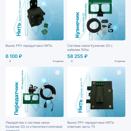
Вынос FPV передатчика НИТЬ
Система связи Кузнечик G3 с
кабелем 100м
6 100 ₽
58 255 ₽
0
0 оценок
0
0 оценок
Передатчик к системе связи
Вынос FPV передатчика НИТЬ
Кузнечик G3 со стеклотекстолитовой
ответная часть ТХ
антенной