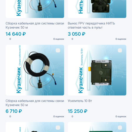
Сборка кабельная для системы связи
Вынос FPV передатчика НИТЬ
Кузнечик 50 м
ответная часть в пульт
14 640 ₽
3 050 ₽
0
0 оценок
0
0 оценок
Сборка кабельная для системы связи
Усилитель 10 Вт
Кузнечик 50 м
6 710 ₽
15 250 ₽
0
0 оценок
0
0 оценок