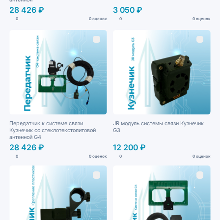
28 426 ₽
3 050 ₽
0
0 оценок
0
0 оценок
Передатчик к системе связи
JR модуль системы связи Кузнечик
Кузнечик со стеклотекстолитовой
G3
антенной G4
28 426 ₽
12 200 ₽
0
0 оценок
0
0 оценок