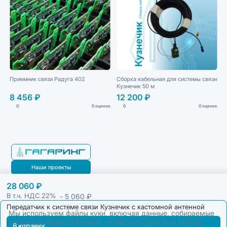
Приемник связи Радуга 402
Сборка кабельная для системы связи
Кузнечик 50 м
8 456 ₽
12 200 ₽
0
0 оценок
0
0 оценок
Наши проекты
28 060 ₽
Блог
- 5 060 ₽
В т.ч. НДС
22%
Передатчик к системе связи Кузнечик с кастомной антенной
Мы используем файлы куки, включая данные, собираемые
сервисом Яндекс.Метрика, чтобы пользоваться сайтом
В корзину