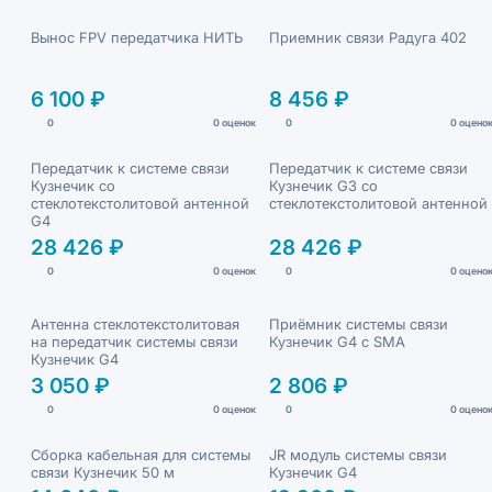
Вынос FPV передатчика НИТЬ
Приемник связи Радуга 402
6 100 ₽
8 456 ₽
0
0 оценок
0
0 оцено
Передатчик к системе связи
Передатчик к системе связи
Кузнечик со
Кузнечик G3 со
стеклотекстолитовой антенной
стеклотекстолитовой антенной
G4
28 426 ₽
28 426 ₽
0
0 оценок
0
0 оцено
Антенна стеклотекстолитовая
Приёмник системы связи
на передатчик системы связи
Кузнечик G4 с SMA
Кузнечик G4
3 050 ₽
2 806 ₽
0
0 оценок
0
0 оцено
Сборка кабельная для системы
JR модуль системы связи
связи Кузнечик 50 м
Кузнечик G4