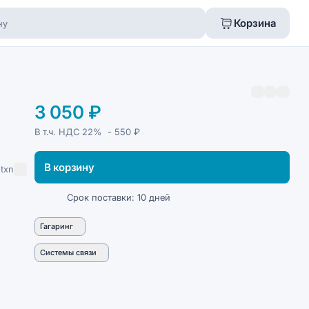
Корзина
3 050 ₽
В т.ч. НДС
22%
- 550 ₽
В корзину
txn
Срок поставки: 10 дней
Гагаринг
Системы связи