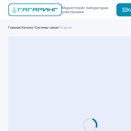
Маркетплейс лаборатории
К
электроники
Главная
/
Каталог
/
Системы связи
/
Гагаринг