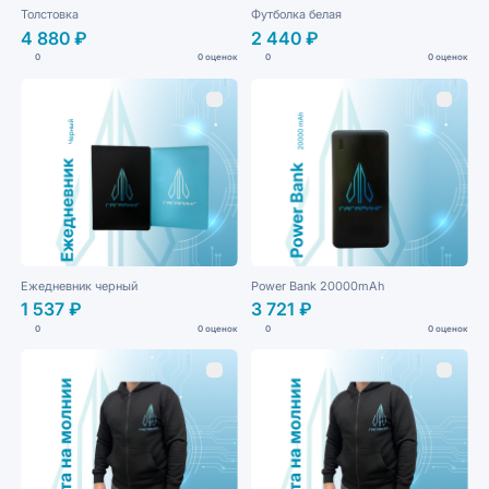
Толстовка
Футболка белая
4 880 ₽
2 440 ₽
0
0 оценок
0
0 оценок
Ежедневник черный
Power Bank 20000mAh
1 537 ₽
3 721 ₽
0
0 оценок
0
0 оценок