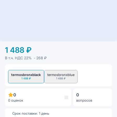
1 488 ₽
В т.ч. НДС
22%
- 268 ₽
termosbronxblack
termosbronxblue
1 488 ₽
1 488 ₽
0
0
0 оценок
вопросов
Срок поставки: 1 день