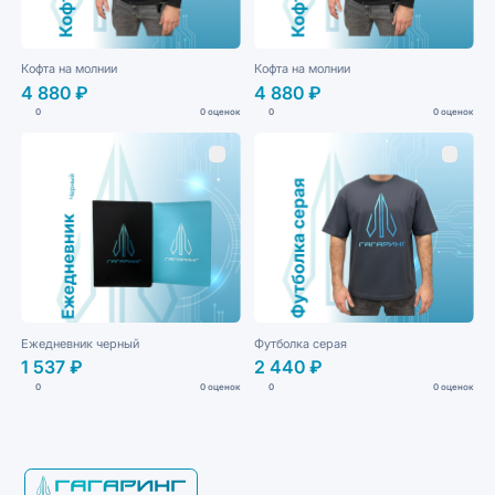
Кофта на молнии
Кофта на молнии
4 880 ₽
4 880 ₽
0
0 оценок
0
0 оценок
Ежедневник черный
Футболка серая
1 537 ₽
2 440 ₽
0
0 оценок
0
0 оценок