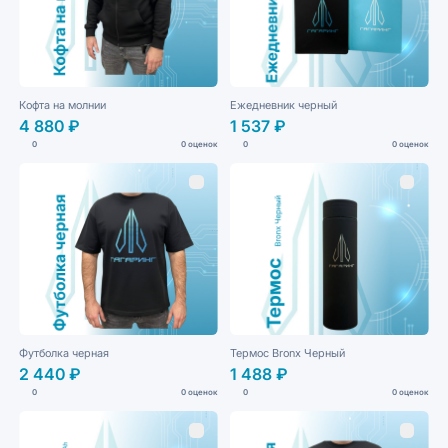
Кофта на молнии
Ежедневник черный
4 880 ₽
1 537 ₽
0
0 оценок
0
0 оценок
Футболка черная
Термос Bronx Черный
2 440 ₽
1 488 ₽
0
0 оценок
0
0 оценок