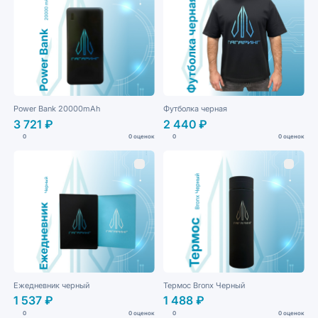
Power Bank 20000mAh
Футболка черная
3 721 ₽
2 440 ₽
0
0 оценок
0
0 оценок
Ежедневник черный
Термос Bronx Черный
1 537 ₽
1 488 ₽
0
0 оценок
0
0 оценок