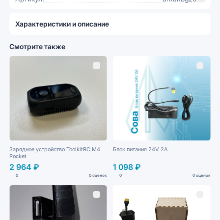
Характеристики и описание
Смотрите также
Зарядное устройство ToolkitRC M4
Блок питания 24V 2A
Pocket
2 964 ₽
1 098 ₽
0
0 оценок
0
0 оценок