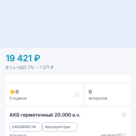
19 421 ₽
В т.ч. НДС
7%
- 1 271 ₽
0
0
0 оценок
вопросов
АКБ герметичный 20.000 а.ч.
GAGARING-M
Аккумуляторы
Артикул:
arkakbg20