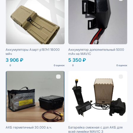
Аккумуляторы Азарт р187п1 18000
Аккумулятор дополнительный 5000
мАч
mАч на MAVIС
3 906 ₽
5 350 ₽
0
0 оценок
0
0 оценок
АКБ герметичный 30.000 а.ч.
Батарейка смежная с доп АКБ для
всей линейки MAVIС 3