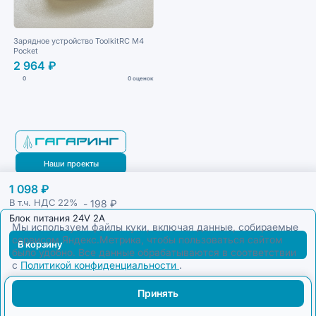
Зарядное устройство ToolkitRC M4
Pocket
2 964 ₽
0
0 оценок
Наши проекты
1 098 ₽
Блог
- 198 ₽
В т.ч. НДС
22%
Блок питания 24V 2A
Мы используем файлы куки, включая данные, собираемые
сервисом Яндекс.Метрика, чтобы пользоваться сайтом
В корзину
было удобно. Все данные обрабатываются в соответствии
с
Политикой конфиденциальности
.
Принять