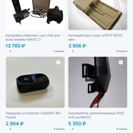
Батарейка смежная с доп АКБ для
Аккумуляторы Азарт р187п1 18000
всей линейки MAVIС 3
мАч
13 760 ₽
3 906 ₽
0
0 оценок
0
0 оценок
Зарядное устройство ToolkitRC M4
Аккумулятор дополнительный 5000
Pocket
mАч на MAVIС
2 964 ₽
5 350 ₽
0
0 оценок
0
0 оценок