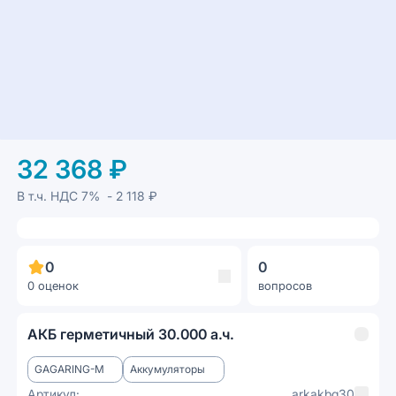
32 368 ₽
В т.ч. НДС
7%
- 2 118 ₽
0
0
0 оценок
вопросов
АКБ герметичный 30.000 а.ч.
GAGARING-M
Аккумуляторы
Артикул:
arkakbg30