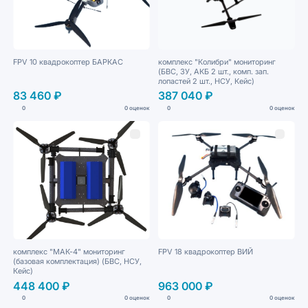
FPV 10 квадрокоптер БАРКАС
комплекс "Колибри" мониторинг
(БВС, ЗУ, АКБ 2 шт., комп. зап.
лопастей 2 шт., НСУ, Кейс)
83 460 ₽
387 040 ₽
0
0 оценок
0
0 оценок
комплекс "МАК-4" мониторинг
FPV 18 квадрокоптер ВИЙ
(базовая комплектация) (БВС, НСУ,
Кейс)
448 400 ₽
963 000 ₽
0
0 оценок
0
0 оценок