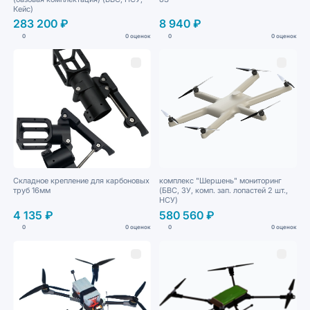
Кейс)
283 200 ₽
8 940 ₽
0
0 оценок
0
0 оценок
Складное крепление для карбоновых
комплекс "Шершень" мониторинг
труб 16мм
(БВС, ЗУ, комп. зап. лопастей 2 шт.,
НСУ)
4 135 ₽
580 560 ₽
0
0 оценок
0
0 оценок