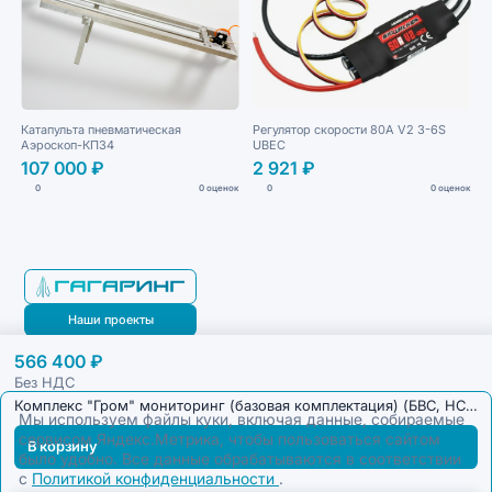
Катапульта пневматическая
Регулятор скорости 80A V2 3-6S
Аэроскоп-КП34
UBEC
107 000 ₽
2 921 ₽
0
0 оценок
0
0 оценок
Наши проекты
566 400 ₽
Блог
Без НДС
Комплекс "Гром" мониторинг (базовая комплектация) (БВС, НСУ, Кейс)
Мы используем файлы куки, включая данные, собираемые
сервисом Яндекс.Метрика, чтобы пользоваться сайтом
В корзину
было удобно. Все данные обрабатываются в соответствии
с
Политикой конфиденциальности
.