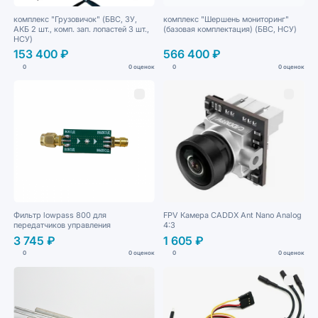
комплекс "Грузовичок" (БВС, ЗУ,
комплекс "Шершень мониторинг"
АКБ 2 шт., комп. зап. лопастей 3 шт.,
(базовая комплектация) (БВС, НСУ)
НСУ)
153 400 ₽
566 400 ₽
0
0 оценок
0
0 оценок
Фильтр lowpass 800 для
FPV Камера CADDX Ant Nano Analog
передатчиков управления
4:3
3 745 ₽
1 605 ₽
0
0 оценок
0
0 оценок