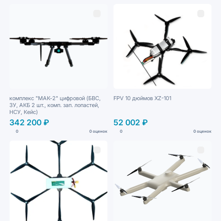
комплекс "МАК-2" цифровой (БВС,
FPV 10 дюймов XZ-101
ЗУ, АКБ 2 шт., комп. зап. лопастей,
НСУ, Кейс)
342 200 ₽
52 002 ₽
0
0 оценок
0
0 оценок