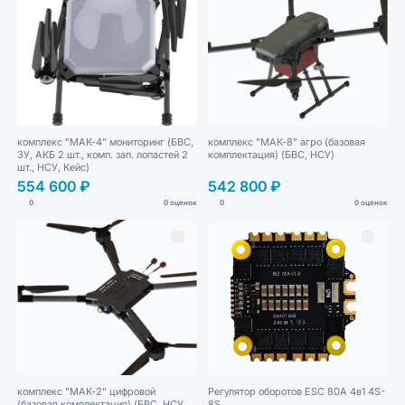
комплекс "МАК-4" мониторинг (БВС,
комплекс "МАК-8" агро (базовая
ЗУ, АКБ 2 шт., комп. зап. лопастей 2
комплектация) (БВС, НСУ)
шт., НСУ, Кейс)
554 600 ₽
542 800 ₽
0
0 оценок
0
0 оценок
комплекс "МАК-2" цифровой
Регулятор оборотов ESC 80A 4в1 4S-
(базовая комплектация) (БВС, НСУ,
8S