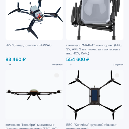
FPV 10 квадрокоптер БАРКАС
комплекс "МАК-4" мониторинг (БВС,
ЗУ, АКБ 2 шт., комп. зап. лопастей 2
шт., НСУ, Кейс)
83 460 ₽
554 600 ₽
0
0 оценок
0
0 оценок
комплекс "Колибри" мониторинг
БВС "Колибри" грузовой (базовая
(базовая комплектация) (БВС, НСУ,
комплектация)