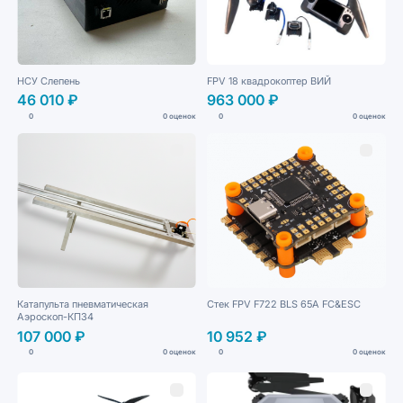
НСУ Слепень
FPV 18 квадрокоптер ВИЙ
46 010 ₽
963 000 ₽
0
0 оценок
0
0 оценок
Катапульта пневматическая
Стек FPV F722 BLS 65A FC&ESC
Аэроскоп-КП34
107 000 ₽
10 952 ₽
0
0 оценок
0
0 оценок