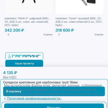
комплекс "МАК-2" цифровой (БВС,
комплекс "Гром" грузовой (БВС, ЗУ,
ЗУ, АКБ 2 шт., комп. зап. лопастей,
АКБ 2 шт., комп.лопастей 2 шт., НСУ,
НСУ, Кейс)
Кейс)
342 200 ₽
318 600 ₽
0
0 оценок
0
0 оценок
Наши проекты
4 135 ₽
Блог
Без НДС
Складное крепление для карбоновых труб 16мм
Мы используем файлы куки, включая данные, собираемые
сервисом Яндекс.Метрика, чтобы пользоваться сайтом
В корзину
было удобно. Все данные обрабатываются в соответствии
с
Политикой конфиденциальности
.
Принять