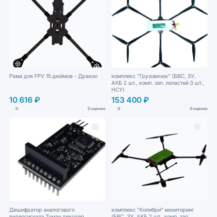
Рама для FPV 15 дюймов - Дракон
комплекс "Грузовичок" (БВС, ЗУ,
АКБ 2 шт., комп. зап. лопастей 3 шт.,
НСУ)
10 616 ₽
153 400 ₽
0
0 оценок
0
0 оценок
Дешифратор аналогового
комплекс "Колибри" мониторинг
видеосигнала Туман декодер
(БВС, ЗУ, АКБ 2 шт., комп. зап.