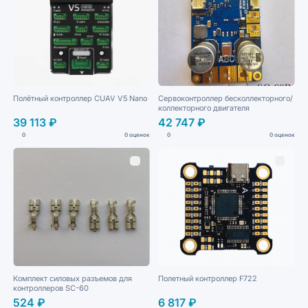
Полётный контроллер CUAV V5 Nano
Сервоконтроллер бесколлекторного/
коллекторного двигателя
39 113 ₽
42 747 ₽
0
0 оценок
0
0 оценок
Комплект силовых разъемов для
Полетный контроллер F722
контроллеров SC-60
524 ₽
6 817 ₽