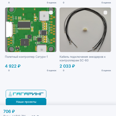
0
0 оценок
0
0 оценок
Полетный контроллер Сатурн-1
Кабель подключения энкодеров к
контроллерам SC-60
4 922 ₽
2 033 ₽
0
0 оценок
0
0 оценок
Наши проекты
706 ₽
Блог