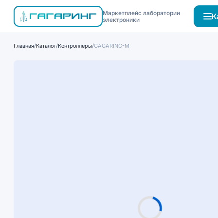
Маркетплейс лаборатории
К
электроники
Главная
/
Каталог
/
Контроллеры
/
GAGARING-M