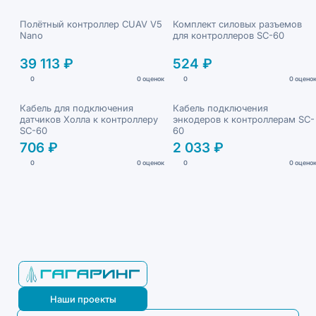
Полётный контроллер CUAV V5
Комплект силовых разъемов
Nano
для контроллеров SC-60
39 113 ₽
524 ₽
0
0 оценок
0
0 оцено
Кабель для подключения
Кабель подключения
датчиков Холла к контроллеру
энкодеров к контроллерам SC-
SC-60
60
706 ₽
2 033 ₽
0
0 оценок
0
0 оцено
Наши проекты