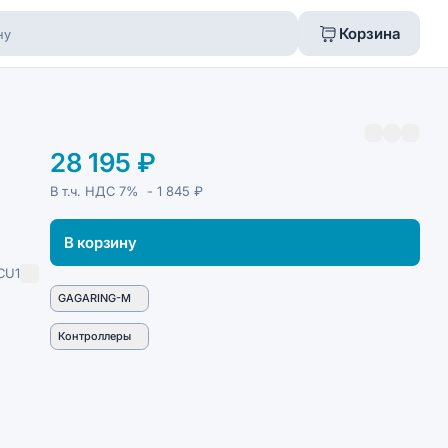
Корзина
28 195 ₽
В т.ч. НДС
7%
- 1 845 ₽
В корзину
CU1
GAGARING-M
Контроллеры