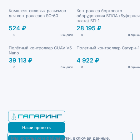
Комплект силовых разъемов
Контроллер бортового
для контроллеров SC-60
оборудования БПЛА (Буферная
плата) БП-1
524 ₽
28 195 ₽
0
0 оценок
0
0 оцено
Полётный контроллер CUAV V5
Полетный контроллер Сатурн-1
Nano
39 113 ₽
4 922 ₽
0
0 оценок
0
0 оцено
Наши проекты
Мы используем файлы куки, включая данные,