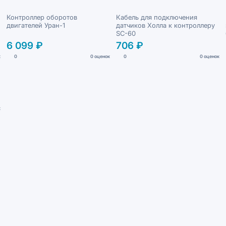
Контроллер оборотов
Кабель для подключения
двигателей Уран-1
датчиков Холла к контроллеру
SC-60
6 099 ₽
706 ₽
к
0
0 оценок
0
0 оценок
к