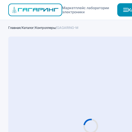
Маркетплейс лаборатории
К
электроники
Главная
/
Каталог
/
Контроллеры
/
GAGARING-M