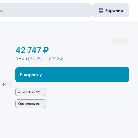
Корзина
42 747 ₽
В т.ч. НДС
7%
- 2 797 ₽
В корзину
ller
GAGARING-M
Контроллеры