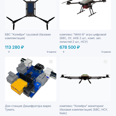
БВС "Колибри" грузовой (базовая
комплекс "МАК-8" агро цифровой
комплектация)
(БВС, ЗУ, АКБ 2 шт., комп. зап.
лопастей 2 шт., НСУ)
113 280 ₽
678 500 ₽
0
0 оценок
0
0 оценок
Док-станция Дешифратора видео
комплекс "Колибри" мониторинг
Тумать
(базовая комплектация) (БВС, НСУ,
Кейс)