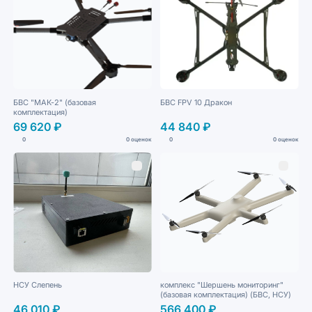
БВС "МАК-2" (базовая
БВС FPV 10 Дракон
комплектация)
69 620 ₽
44 840 ₽
0
0 оценок
0
0 оценок
НСУ Слепень
комплекс "Шершень мониторинг"
(базовая комплектация) (БВС, НСУ)
46 010 ₽
566 400 ₽