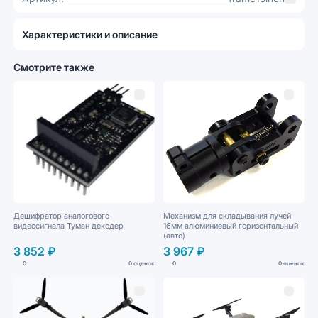
Характеристики и описание
Смотрите также
Дешифратор аналогового
Механизм для складывания лучей
видеосигнала Туман декодер
16мм алюминиевый горизонтальный
(авто)
3 852 ₽
3 967 ₽
0
0 оценок
0
0 оценок