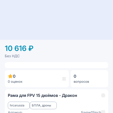
10 616 ₽
Без НДС
0
0
0 оценок
вопросов
Рама для FPV 15 дюймов - Дракон
hrcarussia
БПЛА, дроны
Артикул:
frame15inch