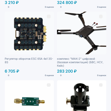
3 210 ₽
324 800 ₽
0
0 оценок
0
0 оценок
Регулятор оборотов ESC 65A 4в1 3S-
комплекс "МАК-2" цифровой
8S
(базовая комплектация) (БВС, НСУ,
Кейс)
6 705 ₽
283 200 ₽
0
0 оценок
0
0 оценок