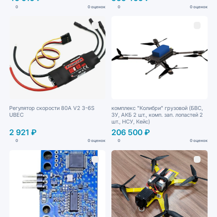
0
0 оценок
0
0 оценок
Регулятор скорости 80A V2 3-6S
комплекс "Колибри" грузовой (БВС,
UBEC
ЗУ, АКБ 2 шт., комп. зап. лопастей 2
шт., НСУ, Кейс)
2 921 ₽
206 500 ₽
0
0 оценок
0
0 оценок