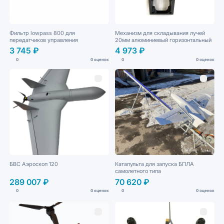
Фильтр lowpass 800 для
Механизм для складывания лучей
передатчиков управления
20мм алюминиевый горизонтальный
3 745 ₽
4 973 ₽
0
0 оценок
0
0 оценок
БВС Аэроскоп 120
Катапульта для запуска БПЛА
самолетного типа
289 007 ₽
70 620 ₽
0
0 оценок
0
0 оценок