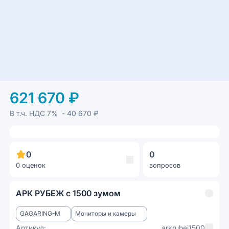
621 670 ₽
В т.ч. НДС
7%
- 40 670 ₽
0
0
0 оценок
вопросов
АРК РУБЕЖ с 1500 зумом
GAGARING-M
Мониторы и камеры
Артикул:
arkrubej1500