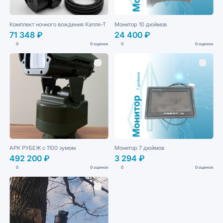
Комплект ночного вождения Капля-Т
Монитор 10 дюймов
71 348 ₽
24 400 ₽
0
0 оценок
0
0 оценок
АРК РУБЕЖ с 1100 зумом
Монитор 7 дюймов
492 200 ₽
3 294 ₽
0
0 оценок
0
0 оценок