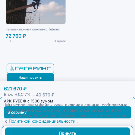
Тепловизионный комплекс Teterev
72 760 ₽
0
0 оценок
Наши проекты
621 670 ₽
Блог
- 40 670 ₽
В т.ч. НДС
7%
АРК РУБЕЖ с 1500 зумом
Мы используем файлы куки, включая данные, собираемые
сервисом Яндекс.Метрика, чтобы пользоваться сайтом
В корзину
было удобно. Все данные обрабатываются в соответствии
с
Политикой конфиденциальности
.
Принять