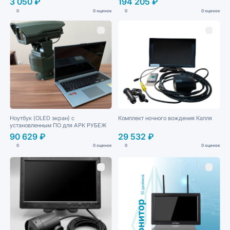
3 050 ₽
194 205 ₽
0
0 оценок
0
0 оценок
Ноутбук (OLED экран) с
Комплект ночного вождения Капля
установленным ПО для АРК РУБЕЖ
90 629 ₽
29 532 ₽
0
0 оценок
0
0 оценок