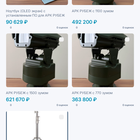
Ноутбук (OLED экран) с
АРК РУБЕЖ с 1100 зумом
установленным ПО для АРК РУБЕЖ
90 629 ₽
492 200 ₽
0
0 оценок
0
0 оценок
АРК РУБЕЖ с 1500 зумом
АРК РУБЕЖ с 770 зумом
621 670 ₽
363 800 ₽
0
0 оценок
0
0 оценок