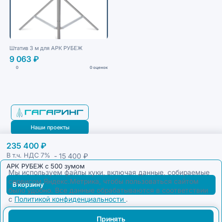
Штатив 3 м для АРК РУБЕЖ
9 063 ₽
0
0 оценок
Наши проекты
235 400 ₽
Блог
- 15 400 ₽
В т.ч. НДС
7%
АРК РУБЕЖ с 500 зумом
Мы используем файлы куки, включая данные, собираемые
сервисом Яндекс.Метрика, чтобы пользоваться сайтом
В корзину
было удобно. Все данные обрабатываются в соответствии
с
Политикой конфиденциальности
.
Принять