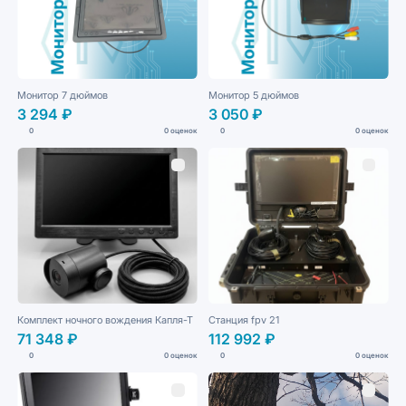
Монитор 7 дюймов
Монитор 5 дюймов
3 294 ₽
3 050 ₽
0
0 оценок
0
0 оценок
Комплект ночного вождения Капля-Т
Станция fpv 21
71 348 ₽
112 992 ₽
0
0 оценок
0
0 оценок