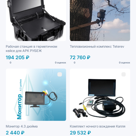
Рабочая станция в герметичном
Тепловизионный комплекс Teterev
кейсе для АРК РУБЕЖ
194 205 ₽
72 760 ₽
0
0 оценок
0
0 оценок
Монитор 4.3 дюйма
Комплект ночного вождения Капля
2 440 ₽
29 532 ₽