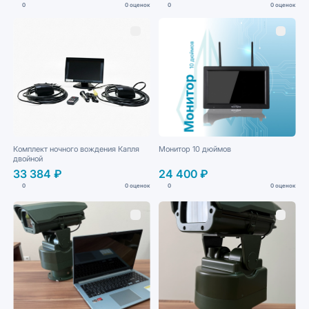
0
0 оценок
0
0 оценок
Комплект ночного вождения Капля
Монитор 10 дюймов
двойной
33 384 ₽
24 400 ₽
0
0 оценок
0
0 оценок