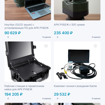
Ноутбук (OLED экран) с
АРК РУБЕЖ с 500 зумом
установленным ПО для АРК РУБЕЖ
90 629 ₽
235 400 ₽
0
0 оценок
0
0 оценок
Рабочая станция в герметичном
Комплект ночного вождения Капля
кейсе для АРК РУБЕЖ
194 205 ₽
29 532 ₽
0
0 оценок
0
0 оценок