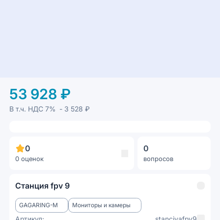
53 928 ₽
В т.ч. НДС
7%
- 3 528 ₽
0
0
0 оценок
вопросов
Станция fpv 9
GAGARING-M
Мониторы и камеры
Артикул:
stanciyafpv9