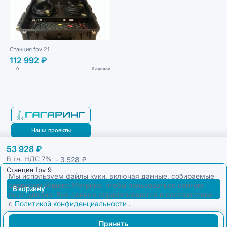
Станция fpv 21
112 992 ₽
0
0 оценок
Наши проекты
53 928 ₽
Блог
- 3 528 ₽
В т.ч. НДС
7%
Станция fpv 9
Мы используем файлы куки, включая данные, собираемые
сервисом Яндекс.Метрика, чтобы пользоваться сайтом
В корзину
было удобно. Все данные обрабатываются в соответствии
с
Политикой конфиденциальности
.
Принять