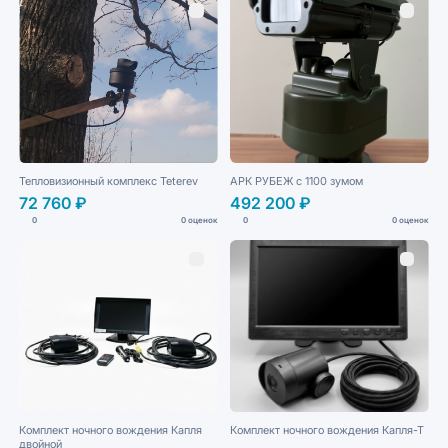
Тепловизионный комплекс Teterev
АРК РУБЕЖ с 1100 зумом
72 760 ₽
492 200 ₽
0
0 оценок
0
0 оценок
Комплект ночного вождения Капля
Комплект ночного вождения Капля-Т
двойной