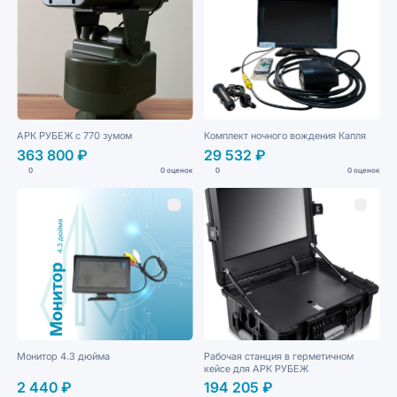
АРК РУБЕЖ с 770 зумом
Комплект ночного вождения Капля
363 800 ₽
29 532 ₽
0
0 оценок
0
0 оценок
Монитор 4.3 дюйма
Рабочая станция в герметичном
кейсе для АРК РУБЕЖ
2 440 ₽
194 205 ₽