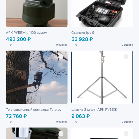
АРК РУБЕЖ с 1100 зумом
Станция fpv 9
492 200 ₽
53 928 ₽
0
0 оценок
0
0 оценок
Тепловизионный комплекс Teterev
Штатив 3 м для АРК РУБЕЖ
72 760 ₽
9 063 ₽
0
0 оценок
0
0 оценок