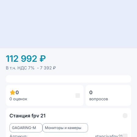
112 992 ₽
В т.ч. НДС
7%
- 7 392 ₽
0
0
0 оценок
вопросов
Станция fpv 21
GAGARING-M
Мониторы и камеры
Артикул:
stanciyafpv21