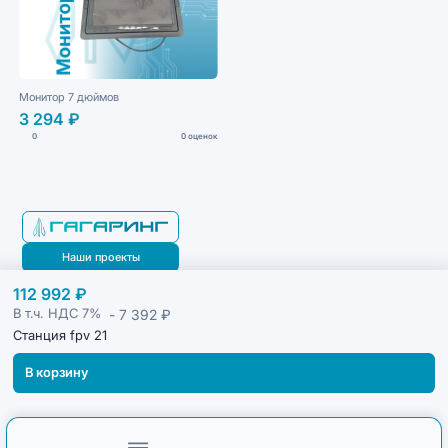
Монитор 7 дюймов
3 294 ₽
0
0 оценок
Наши проекты
112 992 ₽
Блог
- 7 392 ₽
В т.ч. НДС
7%
Станция fpv 21
В корзину