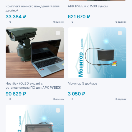
Комплект ночного вождения Капля
АРК РУБЕЖ с 1500 зумом
двойной
33 384 ₽
621 670 ₽
0
0 оценок
0
0 оценок
Ноутбук (OLED экран) с
Монитор 5 дюймов
установленным ПО для АРК РУБЕЖ
90 629 ₽
3 050 ₽
0
0 оценок
0
0 оценок