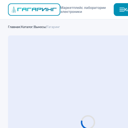
Маркетплейс лаборатории
К
электроники
Главная
/
Каталог
/
Выносы
/
Гагаринг