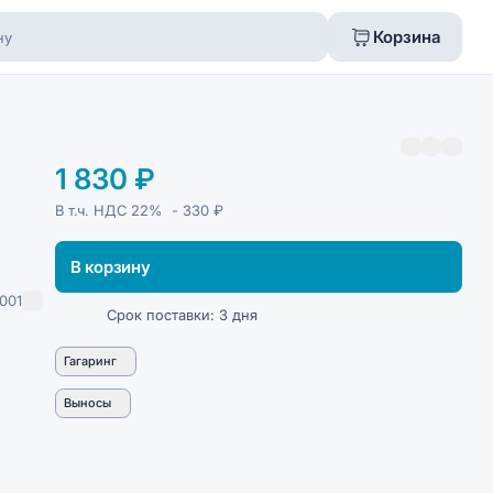
Корзина
1 830 ₽
В т.ч. НДС
22%
- 330 ₽
В корзину
001
Срок поставки: 3 дня
Гагаринг
Выносы