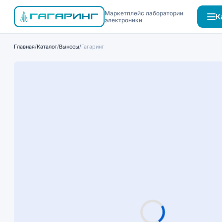
Маркетплейс лаборатории
К
электроники
Главная
/
Каталог
/
Выносы
/
Гагаринг