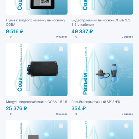
Пульт к видеоприёмнику выносному
Видеоприёмник выносной СОВА 3.3
СОВА
3.3 с кабелем
9 516 ₽
49 837 ₽
0
0 оценок
0
0 оценок
Модуль видеоприёмника СОВА 1.5 1.5
Разъём герметичный SP13-F6
25 376 ₽
354 ₽
0
0 оценок
0
0 оценок