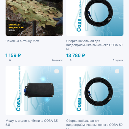
Чехол на антенну Мох
Сборка кабельная для
видеоприёмника выносного СОВА 50
м
1 159 ₽
13 786 ₽
0
0 оценок
0
0 оценок
Модуль видеоприёмника СОВА 1.5
Сборка кабельная для
5.8
видеоприёмника выносного СОВА 50
м