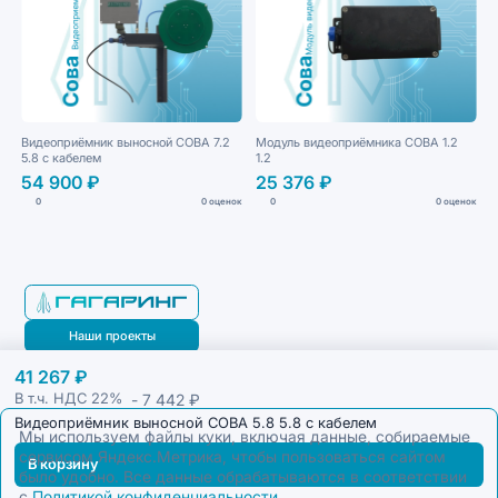
Видеоприёмник выносной СОВА 7.2
Модуль видеоприёмника СОВА 1.2
5.8 с кабелем
1.2
54 900 ₽
25 376 ₽
0
0 оценок
0
0 оценок
Наши проекты
41 267 ₽
Блог
- 7 442 ₽
В т.ч. НДС
22%
Видеоприёмник выносной СОВА 5.8 5.8 с кабелем
Мы используем файлы куки, включая данные, собираемые
сервисом Яндекс.Метрика, чтобы пользоваться сайтом
В корзину
было удобно. Все данные обрабатываются в соответствии
с
Политикой конфиденциальности
.