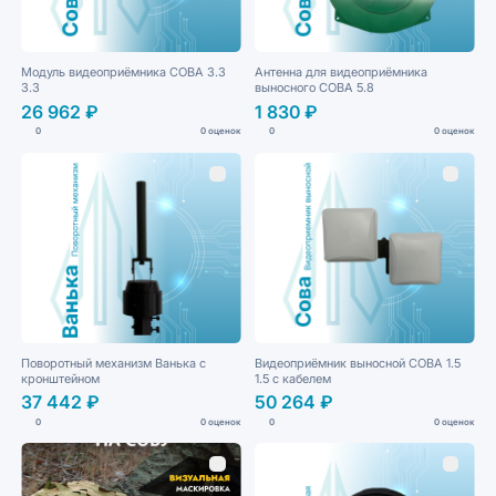
Модуль видеоприёмника СОВА 3.3
Антенна для видеоприёмника
3.3
выносного СОВА 5.8
26 962 ₽
1 830 ₽
0
0 оценок
0
0 оценок
Поворотный механизм Ванька с
Видеоприёмник выносной СОВА 1.5
кронштейном
1.5 с кабелем
37 442 ₽
50 264 ₽
0
0 оценок
0
0 оценок