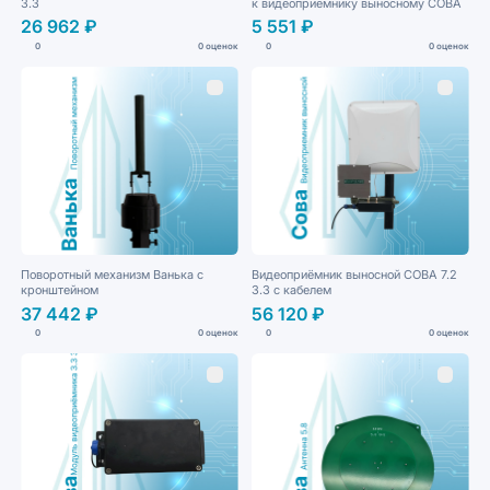
3.3
к видеоприёмнику выносному СОВА
26 962 ₽
5 551 ₽
0
0 оценок
0
0 оценок
Поворотный механизм Ванька с
Видеоприёмник выносной СОВА 7.2
кронштейном
3.3 с кабелем
37 442 ₽
56 120 ₽
0
0 оценок
0
0 оценок