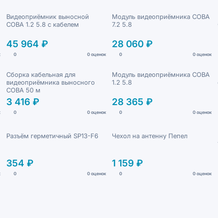
Видеоприёмник выносной
Модуль видеоприёмника СОВА
СОВА 1.2 5.8 с кабелем
7.2 5.8
45 964 ₽
28 060 ₽
к
0
0 оценок
0
0 оценок
Сборка кабельная для
Модуль видеоприёмника СОВА
видеоприёмника выносного
1.2 5.8
СОВА 50 м
3 416 ₽
28 365 ₽
к
0
0 оценок
0
0 оценок
Разъём герметичный SP13-F6
Чехол на антенну Пепел
354 ₽
1 159 ₽
к
0
0 оценок
0
0 оценок