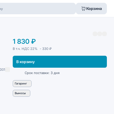
Корзина
1 830 ₽
В т.ч. НДС
22%
- 330 ₽
В корзину
001
Срок поставки: 3 дня
Гагаринг
Выносы