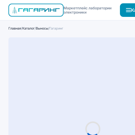
Маркетплейс лаборатории
К
электроники
Главная
/
Каталог
/
Выносы
/
Гагаринг