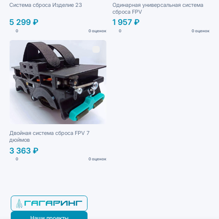
Система сброса Изделие 23
Одинарная универсальная система
сброса FPV
5 299 ₽
1 957 ₽
0
0 оценок
0
0 оценок
Двойная система сброса FPV 7
дюймов
3 363 ₽
0
0 оценок
Наши проекты