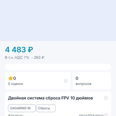
4 483 ₽
В т.ч. НДС
7%
- 293 ₽
0
0
0 оценок
вопросов
Двойная система сброса FPV 10 дюймов
GAGARING-M
Сбросы
Артикул:
sbros10duimov