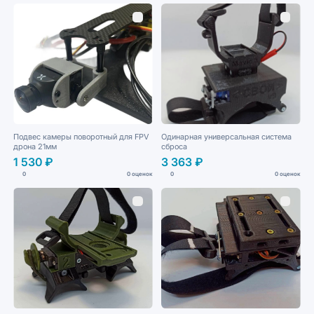
Подвес камеры поворотный для FPV
Одинарная универсальная система
дрона 21мм
сброса
1 530 ₽
3 363 ₽
0
0 оценок
0
0 оценок