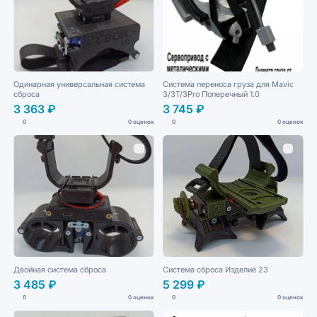
Одинарная универсальная система
Система переноса груза для Mavic
сброса
3/3T/3Pro Поперечный 1.0
3 363 ₽
3 745 ₽
0
0 оценок
0
0 оценок
Двойная система сброса
Система сброса Изделие 23
3 485 ₽
5 299 ₽
0
0 оценок
0
0 оценок