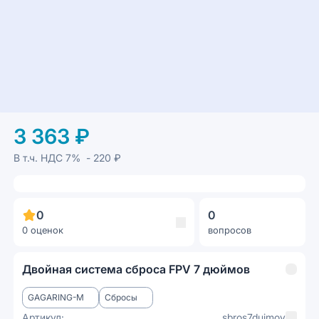
3 363 ₽
В т.ч. НДС
7%
- 220 ₽
0
0
0 оценок
вопросов
Двойная система сброса FPV 7 дюймов
GAGARING-M
Сбросы
Артикул:
sbros7duimov