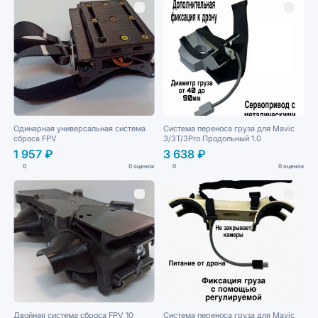
Одинарная универсальная система
Система переноса груза для Mavic
сброса FPV
3/3T/3Pro Продольный 1.0
1 957 ₽
3 638 ₽
0
0 оценок
0
0 оценок
Двойная система сброса FPV 10
Система переноса груза для Mavic