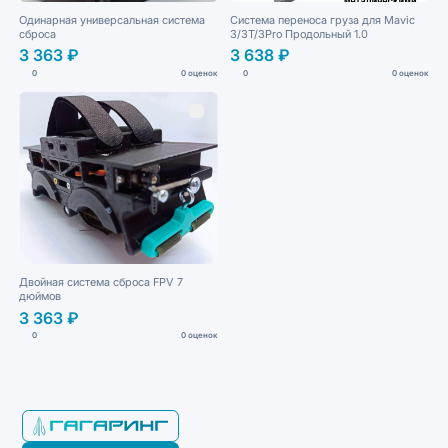
Одинарная универсальная система
Система переноса груза для Mavic
сброса
3/3T/3Pro Продольный 1.0
3 363 ₽
3 638 ₽
0
0 оценок
0
0 оценок
Двойная система сброса FPV 7
дюймов
3 363 ₽
0
0 оценок