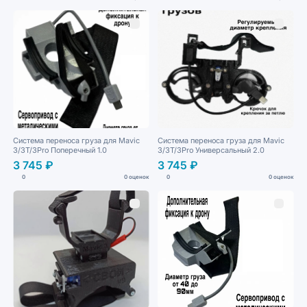
Система переноса груза для Mavic
Система переноса груза для Mavic
3/3T/3Pro Поперечный 1.0
3/3T/3Pro Универсальный 2.0
3 745 ₽
3 745 ₽
0
0 оценок
0
0 оценок