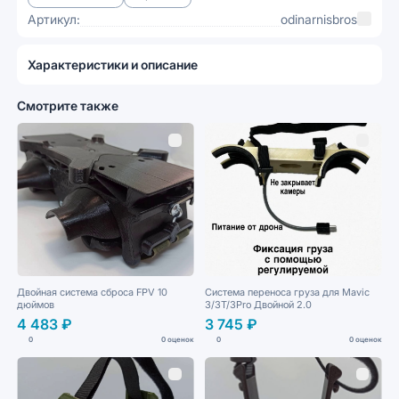
Артикул:
odinarnisbros
Характеристики и описание
Смотрите также
Двойная система сброса FPV 10
Система переноса груза для Mavic
дюймов
3/3T/3Pro Двойной 2.0
4 483 ₽
3 745 ₽
0
0 оценок
0
0 оценок