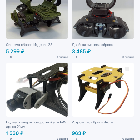
Система сброса Изделие 23
Двойная система сброса
5 299 ₽
3 485 ₽
0
0 оценок
0
0 оценок
Подвес камеры поворотный для FPV
Устройство сброса Веспа
дрона 21мм
1 530 ₽
963 ₽
0
0 оценок
0
0 оценок