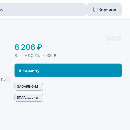
Корзина
6 206 ₽
В т.ч. НДС
7%
- 406 ₽
В корзину
115
GAGARING-M
БПЛА, дроны