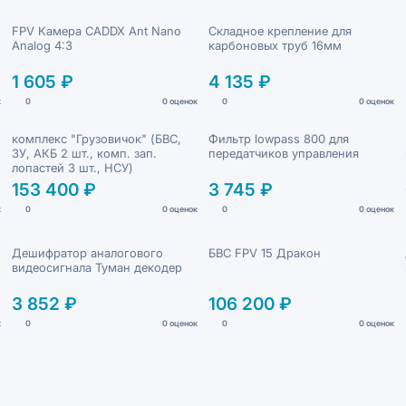
FPV Камера CADDX Ant Nano
Складное крепление для
Analog 4:3
карбоновых труб 16мм
1 605 ₽
4 135 ₽
к
0
0 оценок
0
0 оценок
комплекс "Грузовичок" (БВС,
Фильтр lowpass 800 для
ЗУ, АКБ 2 шт., комп. зап.
передатчиков управления
лопастей 3 шт., НСУ)
153 400 ₽
3 745 ₽
к
0
0 оценок
0
0 оценок
Дешифратор аналогового
БВС FPV 15 Дракон
видеосигнала Туман декодер
3 852 ₽
106 200 ₽
к
0
0 оценок
0
0 оценок