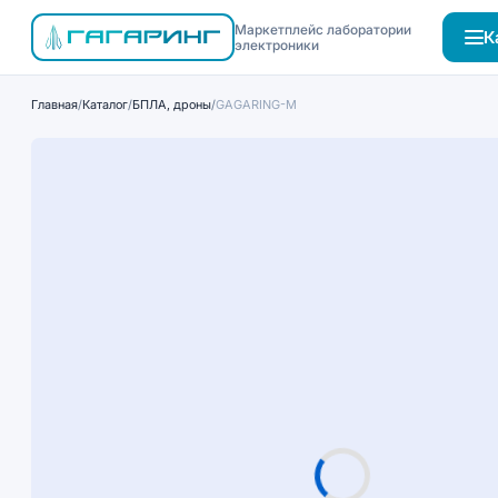
Маркетплейс лаборатории
К
электроники
Главная
/
Каталог
/
БПЛА, дроны
/
GAGARING-M