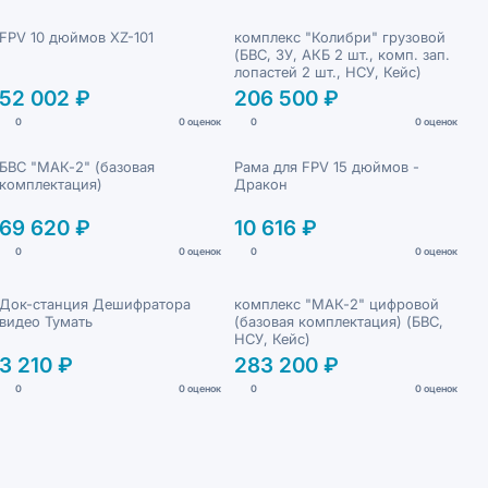
FPV 10 дюймов XZ-101
комплекс "Колибри" грузовой
(БВС, ЗУ, АКБ 2 шт., комп. зап.
лопастей 2 шт., НСУ, Кейс)
52 002 ₽
206 500 ₽
0
0 оценок
0
0 оценок
БВС "МАК-2" (базовая
Рама для FPV 15 дюймов -
комплектация)
Дракон
69 620 ₽
10 616 ₽
0
0 оценок
0
0 оценок
Док-станция Дешифратора
комплекс "МАК-2" цифровой
видео Тумать
(базовая комплектация) (БВС,
НСУ, Кейс)
3 210 ₽
283 200 ₽
0
0 оценок
0
0 оценок