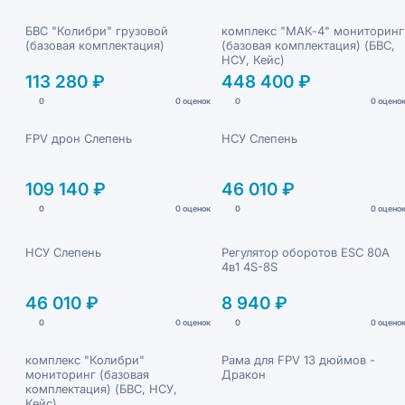
БВС "Колибри" грузовой
комплекс "МАК-4" мониторинг
(базовая комплектация)
(базовая комплектация) (БВС,
НСУ, Кейс)
113 280 ₽
448 400 ₽
0
0 оценок
0
0 оцено
FPV дрон Слепень
НСУ Слепень
109 140 ₽
46 010 ₽
0
0 оценок
0
0 оцено
НСУ Слепень
Регулятор оборотов ESC 80A
4в1 4S-8S
46 010 ₽
8 940 ₽
0
0 оценок
0
0 оцено
комплекс "Колибри"
Рама для FPV 13 дюймов -
мониторинг (базовая
Дракон
комплектация) (БВС, НСУ,
Кейс)