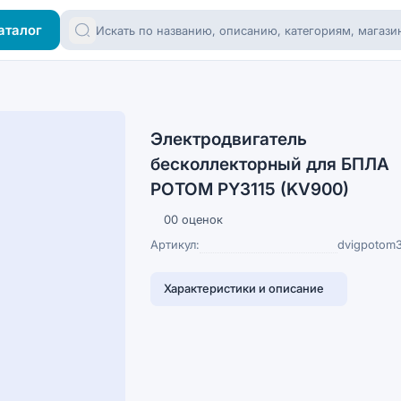
аталог
Электродвигатель
бесколлекторный для БПЛА
PОTOM PY3115 (KV900)
0
0 оценок
Артикул:
dvigpotom3
Характеристики и описание