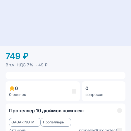
749 ₽
В т.ч. НДС
7%
- 49 ₽
0
0
0 оценок
вопросов
Пропеллер 10 дюймов комплект
GAGARING-M
Пропеллеры
Артикул:
propeller10komplect