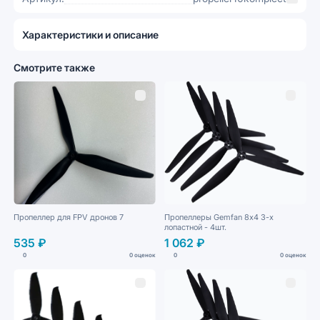
Характеристики и описание
Смотрите также
Пропеллер для FPV дронов 7
Пропеллеры Gemfan 8х4 3-х
лопастной - 4шт.
535 ₽
1 062 ₽
0
0 оценок
0
0 оценок