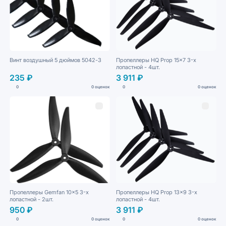
Винт воздушный 5 дюймов 5042-3
Пропеллеры HQ Prop 15x7 3-х
лопастной - 4шт.
235 ₽
3 911 ₽
0
0 оценок
0
0 оценок
Пропеллеры Gemfan 10x5 3-х
Пропеллеры HQ Prop 13x9 3-х
лопастной - 2шт.
лопастной - 4шт.
950 ₽
3 911 ₽
0
0 оценок
0
0 оценок