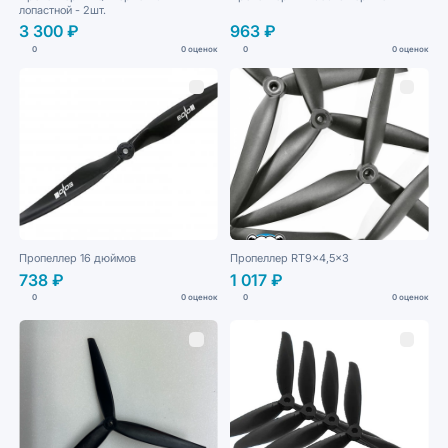
лопастной - 2шт.
3 300 ₽
963 ₽
0
0 оценок
0
0 оценок
Пропеллер 16 дюймов
Пропеллер RT9x4,5x3
738 ₽
1 017 ₽
0
0 оценок
0
0 оценок