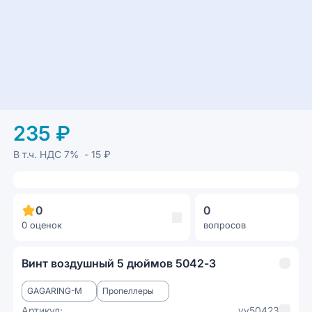
235 ₽
В т.ч. НДС
7%
- 15 ₽
0
0
0 оценок
вопросов
Винт воздушный 5 дюймов 5042-3
GAGARING-M
Пропеллеры
Артикул:
vv50423