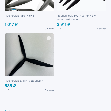
Пропеллер RT9x4,5x3
Пропеллеры HQ Prop 15x7 3-х
лопастной - 4шт.
1 017 ₽
3 911 ₽
0
0 оценок
0
0 оценок
Пропеллер для FPV дронов 7
535 ₽
0
0 оценок