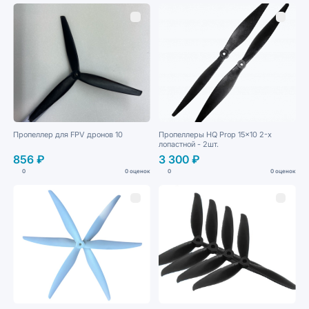
Пропеллер для FPV дронов 10
Пропеллеры HQ Prop 15x10 2-х
лопастной - 2шт.
856 ₽
3 300 ₽
0
0 оценок
0
0 оценок