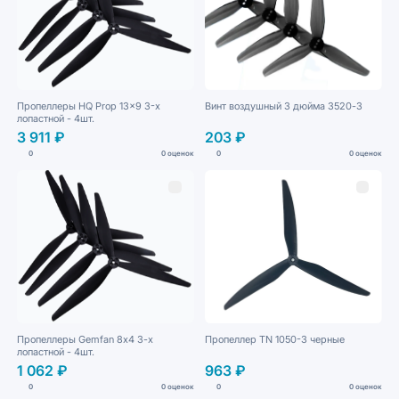
Пропеллеры HQ Prop 13x9 3-х
Винт воздушный 3 дюйма 3520-3
лопастной - 4шт.
3 911 ₽
203 ₽
0
0 оценок
0
0 оценок
Пропеллеры Gemfan 8х4 3-х
Пропеллер TN 1050-3 черные
лопастной - 4шт.
1 062 ₽
963 ₽
0
0 оценок
0
0 оценок