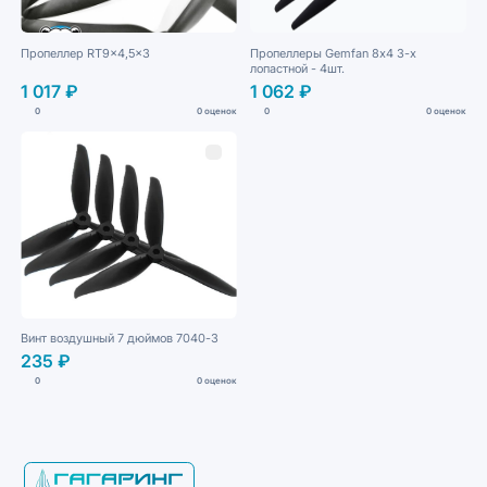
Пропеллер RT9x4,5x3
Пропеллеры Gemfan 8х4 3-х
лопастной - 4шт.
1 017 ₽
1 062 ₽
0
0 оценок
0
0 оценок
Винт воздушный 7 дюймов 7040-3
235 ₽
0
0 оценок