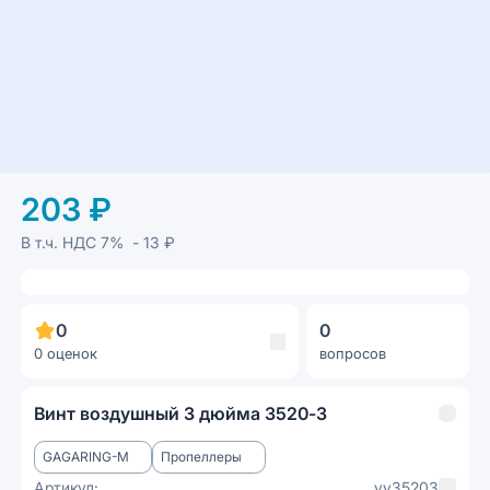
203 ₽
В т.ч. НДС
7%
- 13 ₽
0
0
0 оценок
вопросов
Винт воздушный 3 дюйма 3520-3
GAGARING-M
Пропеллеры
Артикул:
vv35203