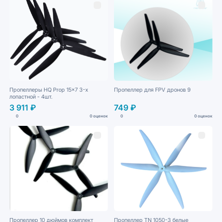
Пропеллеры HQ Prop 15x7 3-х
Пропеллер для FPV дронов 9
лопастной - 4шт.
3 911 ₽
749 ₽
0
0 оценок
0
0 оценок
Пропеллер 10 дюймов комплект
Пропеллер TN 1050-3 белые