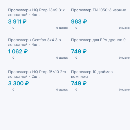
Пропеллеры HQ Prop 13x9 3-х
Пропеллер TN 1050-3 черные
лопастной - 4шт.
3 911 ₽
963 ₽
0
0 оценок
0
0 оцено
Пропеллеры Gemfan 8х4 3-х
Пропеллер для FPV дронов 9
лопастной - 4шт.
1 062 ₽
749 ₽
0
0 оценок
0
0 оцено
Пропеллеры HQ Prop 15x10 2-х
Пропеллер 10 дюймов
лопастной - 2шт.
комплект
3 300 ₽
749 ₽
0
0 оценок
0
0 оцено