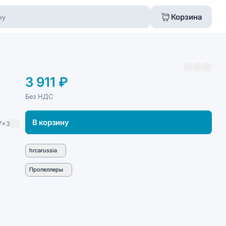
Корзина
3 911 ₽
Без НДС
В корзину
7x3
hrcarussia
Пропеллеры