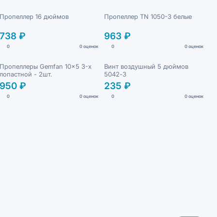
Пропеллер 16 дюймов
Пропеллер TN 1050-3 белые
738 ₽
963 ₽
0
0 оценок
0
0 оценок
Пропеллеры Gemfan 10x5 3-х
Винт воздушный 5 дюймов
лопастной - 2шт.
5042-3
950 ₽
235 ₽
0
0 оценок
0
0 оценок