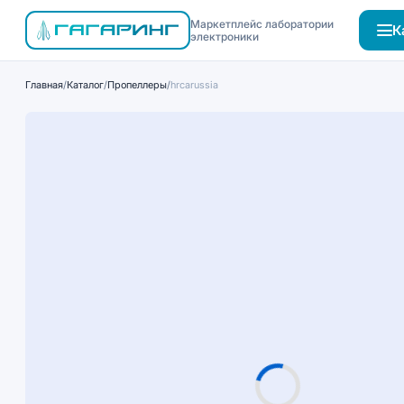
Маркетплейс лаборатории
К
электроники
Главная
/
Каталог
/
Пропеллеры
/
hrcarussia