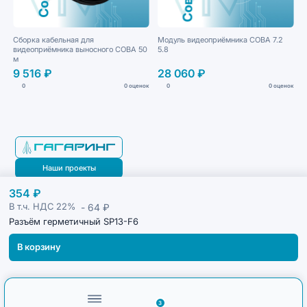
Сборка кабельная для
Модуль видеоприёмника СОВА 7.2
видеоприёмника выносного СОВА 50
5.8
м
9 516 ₽
28 060 ₽
0
0 оценок
0
0 оценок
Наши проекты
354 ₽
Блог
- 64 ₽
В т.ч. НДС
22%
Разъём герметичный SP13-F6
В корзину
3