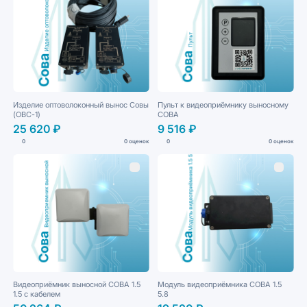
Изделие оптоволоконный вынос Cовы
Пульт к видеоприёмнику выносному
(ОВС-1)
СОВА
25 620 ₽
9 516 ₽
0
0 оценок
0
0 оценок
Видеоприёмник выносной СОВА 1.5
Модуль видеоприёмника СОВА 1.5
1.5 с кабелем
5.8